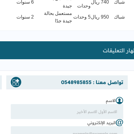
شباك
740 ريال
6 سنوات
وحدات
جيدة
مستعمل بحالة
شباك
950 ريال
5 وحدات
2 سنوات
جيدة جدًا
ار التعليقات
تواصل معنا : 0548985855
الاسم
البريد الإلكتروني